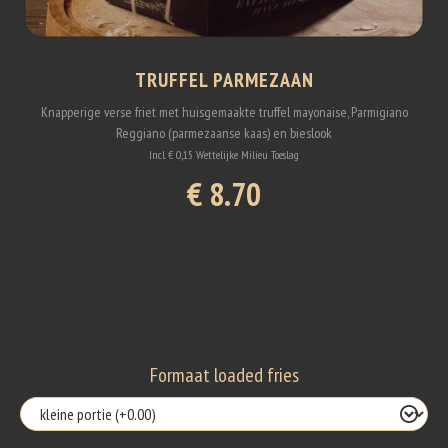
TRUFFEL PARMEZAAN
Knapperige verse friet met huisgemaakte truffel mayonaise, Parmigiano
Reggiano (parmezaanse kaas) en bieslook
Incl. € 0,15 Wettelijke Milieu Toeslag
€ 8.70
Formaat loaded fries