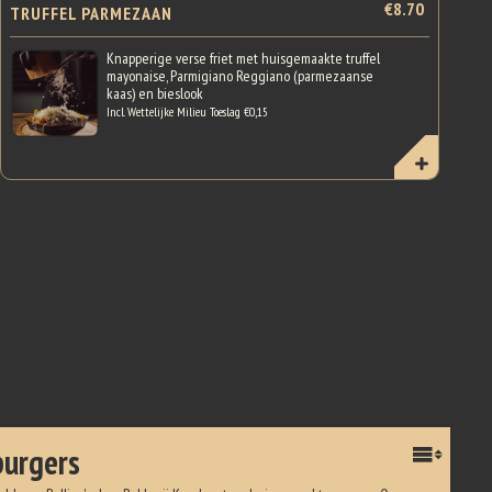
€8.70
TRUFFEL PARMEZAAN
Knapperige verse friet met huisgemaakte truffel
mayonaise, Parmigiano Reggiano (parmezaanse
kaas) en bieslook
Incl. Wettelijke Milieu Toeslag €0,15
urgers