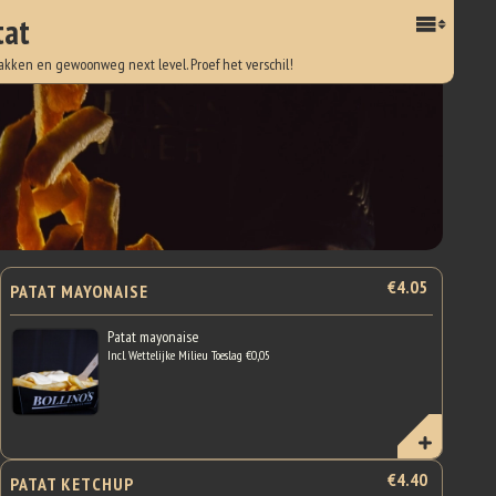
tat
akken en gewoonweg next level. Proef het verschil!
€4.05
PATAT MAYONAISE
Patat mayonaise
Incl. Wettelijke Milieu Toeslag €0,05
€4.40
PATAT KETCHUP