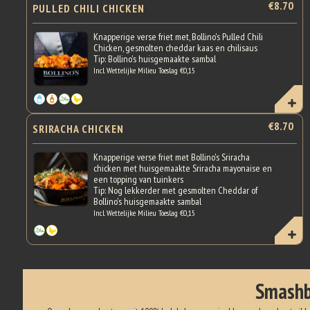
€8.70
PULLED CHILI CHICKEN
Knapperige verse friet met, Bollino's Pulled Chili
Chicken, gesmolten cheddar kaas en chilisaus
Tip: Bollino's huisgemaakte sambal
Incl. Wettelijke Milieu Toeslag €0,15
€8.70
SRIRACHA CHICKEN
Knapperige verse friet met Bollino's Sriracha
chicken met huisgemaakte Sriracha mayonaise en
een topping van tuinkers
Tip: Nog lekkerder met gesmolten Cheddar of
Bollino's huisgemaakte sambal
Incl. Wettelijke Milieu Toeslag €0,15
Smashb