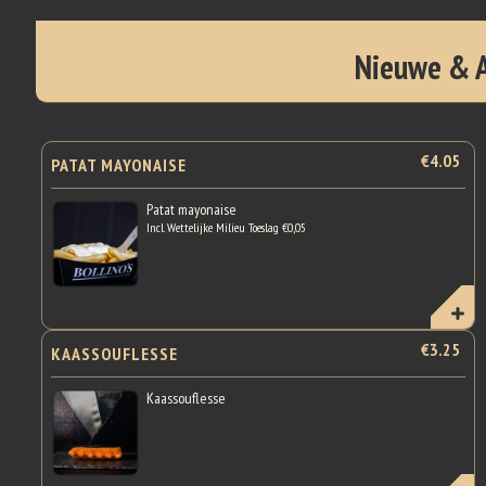
Nieuwe & 
€4.05
PATAT MAYONAISE
Patat mayonaise
Incl. Wettelijke Milieu Toeslag €0,05
€3.25
KAASSOUFLESSE
Kaassouflesse