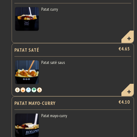
Patat curry
€4.65
PATAT SATÉ
Patat saté saus
€4.10
PATAT MAYO-CURRY
Patat mayo-curry