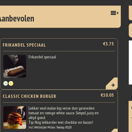
Aanbevolen
€3.75
FRIKANDEL SPECIAAL
Frikandel speciaal
€10.05
CLASSIC CHICKEN BURGER
Lekker veel malse kip, verse dun gesneden
tomaat en romige white sauce. Simpel, juicy en
altijd goed.
Tip: Nog lekkerder met cheddar en bacon!
Incl. Wettelijke Milieu Toeslag €0,05