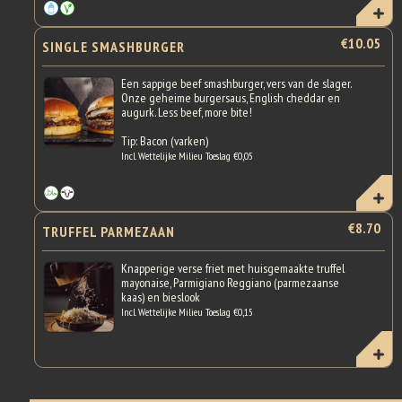
€10.05
SINGLE SMASHBURGER
Een sappige beef smashburger, vers van de slager.
Onze geheime burgersaus, English cheddar en
augurk. Less beef, more bite!
Tip: Bacon (varken)
Incl. Wettelijke Milieu Toeslag €0,05
€8.70
TRUFFEL PARMEZAAN
Knapperige verse friet met huisgemaakte truffel
mayonaise, Parmigiano Reggiano (parmezaanse
kaas) en bieslook
Incl. Wettelijke Milieu Toeslag €0,15