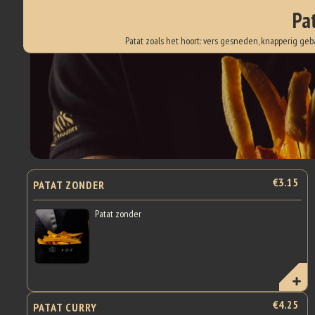
Pa
Patat zoals het hoort: vers gesneden, knapperig geb
€3.15
PATAT ZONDER
Patat zonder
€4.25
PATAT CURRY