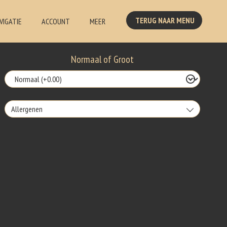
TERUG NAAR MENU
VIGATIE
ACCOUNT
MEER
Normaal of Groot
Allergenen
Gluten is een eiwit dat van nature voorkomt in bepaalde granen.
Voorbeelden van glutenhoudende granen zijn tarwe, kamut, spelt, gerst
en rogge. Gluten geven elasticiteit aan de producten die van het meel
gemaakt worden. Hoe meer gluten het meel bevat, des
Eieren worden verwerkt in heel veel producten. Kippeneieren zijn de
meest gebruikte soorten eieren. Kippenei-eiwit kan hierbij allergische
reacties veroorzaken.
Selderij is een groente die deel uitmaakt van de schermbloemenfamilie.
Allergie voor selderij komt relatief veel voor bij mensen met
voedselallergie.
Mosterd wordt onder andere gemaakt uit mosterdzaden. Mosterdzaad