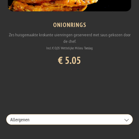
ONIONRINGS
Zes huisgemaakte krokante uienringen geserveerd met saus gekozen door
de chef.
Incl. € 0,05 Wettelijke Milieu Toeslag
€ 5.05
Allergenen
Geen aangegeven allergenen.